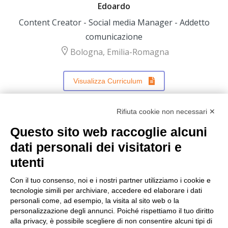
Edoardo
Content Creator - Social media Manager - Addetto
comunicazione
Bologna, Emilia-Romagna
Visualizza Curriculum
Rifiuta cookie non necessari ✕
Questo sito web raccoglie alcuni
←
1
2
3
4
5
…
11
→
dati personali dei visitatori e
utenti
Con il tuo consenso, noi e i nostri partner utilizziamo i cookie e
tecnologie simili per archiviare, accedere ed elaborare i dati
personali come, ad esempio, la visita al sito web o la
personalizzazione degli annunci. Poiché rispettiamo il tuo diritto
alla privacy, è possibile scegliere di non consentire alcuni tipi di
Fondazione Mondo Digitale ETS